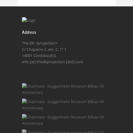
Address
The DK <projection>
C/ Chaparro 2, esc. C, 1º 1
14001 Córdoba (ES)
info [at] thedkprojection [dot] com