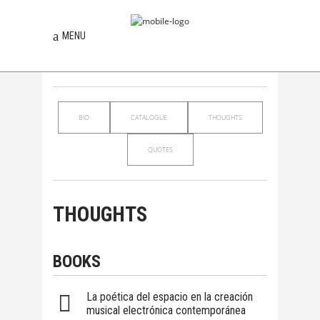
MENU
BIO
CATALOGUE
THOUGHTS
QUOTES
THOUGHTS
BOOKS
La poética del espacio en la creación
musical electrónica contemporánea