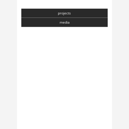
projects
media
Chasmata
6 April, 2018
Toranj
6 April, 2018
Institute of Sonology
5 April, 2018
callingHiggs
5 April, 2018