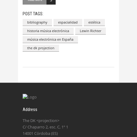
Read More
POST TAGS:
bibliography
espacialidad
estética
historia música electrónica
Lewin Richter
música electrónica en España
the dk projection
Address
The DK <projection>
C/ Chaparro 2, esc. C, 1º 1
14001 Córdoba (ES)